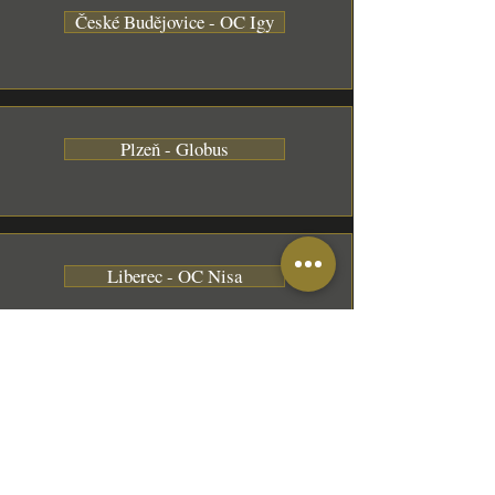
České Budějovice - OC Igy
Plzeň - Globus
Liberec - OC Nisa
Pardubice - Poděbradská