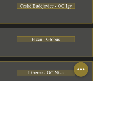
České Budějovice - OC Igy
Plzeň - Globus
Liberec - OC Nisa
Pardubice - Poděbradská