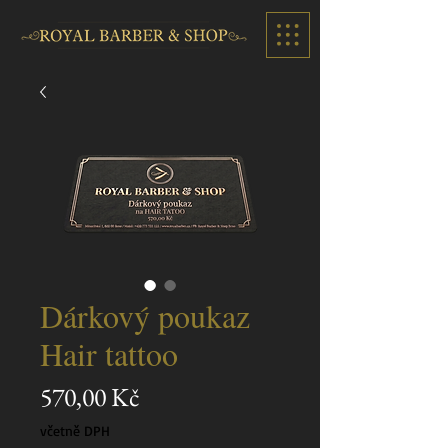
Dárkový poukaz
Hair tattoo
Cena
570,00 Kč
včetně DPH