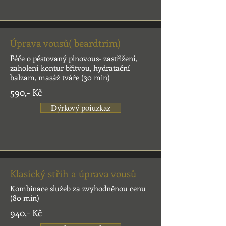
Úprava vousů( beardtrim)
Péče o pěstovaný plnovous- zastřižení,
zaholení kontur břitvou, hydratační
balzam, masáž tváře (30 min)
590,- Kč
Dýrkový poiuzkaz
Klasický střih a úprava vousů
Kombinace služeb za zvyhodněnou cenu
(80 min)
940,- Kč