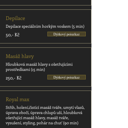
Depilace
Depilace speciálním horkým voskem (5 min)
50,- Kč
Dýrkový poiuzkaz
Masáž hlavy
Hloubková masáž hlavy s ošetřujícími
prostředkami (15 min)
250,- Kč
Dýrkový poiuzkaz
Royal max
Střih, holení,čistící masáž tváře, umytí vlasů,
úprava obočí, úprava chlupů uší, hloubková
ošetřující masáž hlavy, masáž tváře,
vysušení, styling, pohár na chut' (90 min)