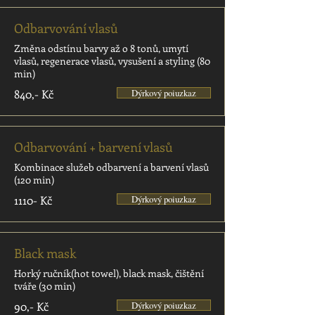
Odbarvování vlasů
Změna odstínu barvy až o 8 tonů, umytí
vlasů, regenerace vlasů, vysušení a styling (80
min)
840,- Kč
Dýrkový poiuzkaz
Odbarvování + barvení vlasů
Kombinace služeb odbarvení a barvení vlasů
(120 min)
1110- Kč
Dýrkový poiuzkaz
Black mask
Horký ručník(hot towel), black mask, čištění
tváře (30 min)
90,- Kč
Dýrkový poiuzkaz