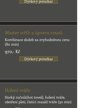
Dýrkový poiuzkaz
Master střih a úprava vousů
Kombinace služeb za zvyhodněnou cenu
(80 min)
970,- Kč
Dýrkový poiuzkaz
Holení tváře
Horký ručník(hot towel), holení tváře,
ošetření pleti, čistící masáž tváře (30 min)