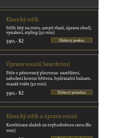
Klasický střih
Střih šitý na míru, umytí vlasů, úprava obočí,
vysušení, styling (50 min)
590,- Kč
Dárkový poukaz
Úprava vousů( beardtrim)
Péče o pěstovaný plnovous- zastřižení,
zaholení kontur břitvou, hydratační balzam,
masáž tváře (30 min)
590,- Kč
Dýrkový poiuzkaz
Klasický střih a úprava vousů
Kombinace služeb za zvyhodněnou cenu (80
min)