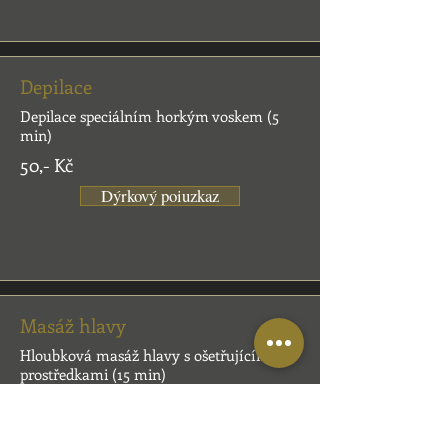
Depilace
Depilace speciálním horkým voskem (5
min)
50,- Kč
Dýrkový poiuzkaz
Masáž hlavy
Hloubková masáž hlavy s ošetřujícími
prostředkami (15 min)
250,- Kč
Dýrkový poiuzkaz