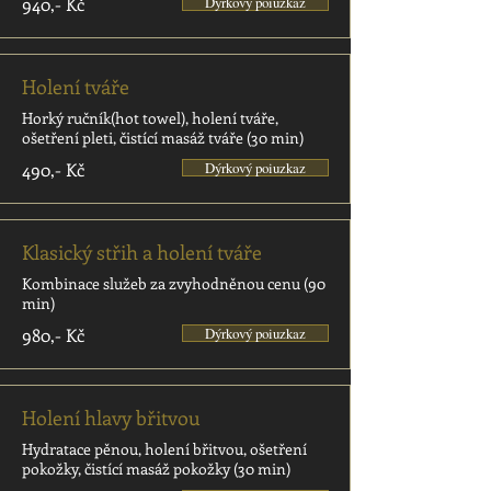
940,- Kč
Dýrkový poiuzkaz
Holení tváře
Horký ručník(hot towel), holení tváře,
ošetření pleti, čistící masáž tváře (30 min)
490,- Kč
Dýrkový poiuzkaz
Klasický střih a holení tváře
Kombinace služeb za zvyhodněnou cenu (90
min)
980,- Kč
Dýrkový poiuzkaz
Holení hlavy břitvou
Hydratace pěnou, holení břitvou, ošetření
pokožky, čistící masáž pokožky (30 min)