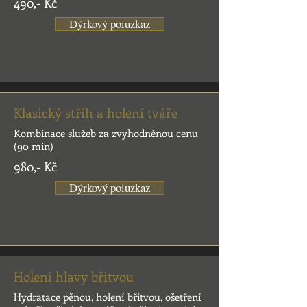
490,- Kč
Dýrkový poiuzkaz
Klasický střih a holení tváře
Kombinace služeb za zvyhodněnou cenu
(90 min)
980,- Kč
Dýrkový poiuzkaz
Holení hlavy břitvou
Hydratace pěnou, holení břitvou, ošetření