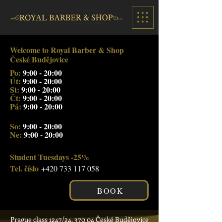
Welcome to Royal Barber & Shop
České Budějovice
Po:
9:00 - 20:00
Út:
9:00 - 20:00
St:
9:00 - 20:00
Čt:
9:00 - 20:00
Pá:
9:00 - 20:00
So:
9:00 - 20:00
Ne:
9:00 - 20:00
Student Tuesdays -25%
Tel. číslo
+420 733 117 058
BOOK
Prague class 1247/24, 370 04 České Budějovice