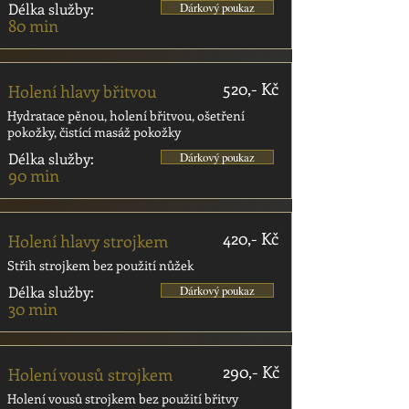
Délka služby:
Dárkový poukaz
80 min
520,- Kč
Holení hlavy břitvou
Hydratace pěnou, holení břitvou, ošetření
pokožky, čistící masáž pokožky
Délka služby:
Dárkový poukaz
90 min
420,- Kč
Holení hlavy strojkem
Střih strojkem bez použití nůžek
Délka služby:
Dárkový poukaz
30 min
290,- Kč
Holení vousů strojkem
Holení vousů strojkem bez použití břitvy