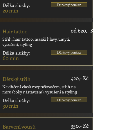
Délka služby:
Dárkový poukaz
20 min
od 620,- Kč
Hair tattoo
Střih, hair tattoo, masáž hlavy, umytí,
vysušení, styling
Délka služby:
Dárkový poukaz
60 min
420,- Kč
Dětský střih
Navlhčení vlasů rozprašovačem, střih na
míru (boky nástavcem), vysušení a styling
Délka služby:
Dárkový poukaz
30 min
350,- Kč
Barvení vousů