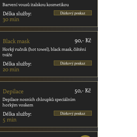
Barvení vousů italskou kosmetikou
Délka služby:
Dárkový poukaz
30 min
90,- Kč
Black mask
Horký ručník (hot towel), black mask, čištění
tváře
Délka služby:
Dárkový poukaz
20 min
50,- Kč
Depilace
Depilace nosních chloupků speciálním
horkým voskem
Délka služby:
Dárkový poukaz
5 min