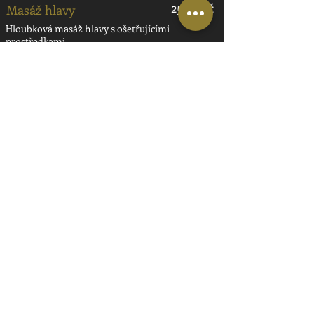
250,- Kč
Masáž hlavy
Hloubková masáž hlavy s ošetřujícími
prostředkami
Délka služby:
Dárkový poukaz
15 min
1470,- Kč
Royal max
Střih, holení,čistící masáž tváře, umytí vlasů,
úprava obočí, úprava chlupů uší, hloubková
ošetřující masáž hlavy, masáž tváře,
vysušení, styling, pohár na chut'
Délka služby:
Dárkový poukaz
90 min