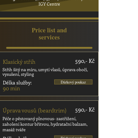
IGY Centre
Price list and
services
590,- Kč
Klasický střih
Střih šitý na míru, umytí vlasů, úprava obočí,
vysušení, styling
Délka služby:
Dárkový poukaz
90 min
590,- Kč
Úprava vousů (beardtrim)
Péče o pěstovaný plnovous- zastřižení,
zaholení kontur břitvou, hydratační balzam,
masáž tváře