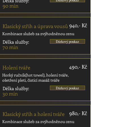
Délka služby:
Dárkový poukaz
90 min
940,- Kč
Klasický střih a úprava vousů
Kombinace služeb za zvýhodněnou cenu
Délka služby:
Dárkový poukaz
70 min
490,- Kč
Holení tváře
Horký ručník(hot towel), holení tváře,
ošetření pleti, čistící masáž tváře
Délka služby:
Dárkový poukaz
30 min
980,- Kč
Klasický střih a holení tváře
Kombinace služeb za zvýhodněnou cenu