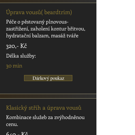
Úprava vousů( beardtrim)
Péče o pěstovaný plnovous-
zastřižení, zaholení kontur břitvou,
hydratační balzam, masáž tváře
320,- Kč
Délka služby:
30 min
Dárkový poukaz
Klasický střih a úprava vousů
Kombinace služeb za zvýhodněnou
cenu.
640,- Kč