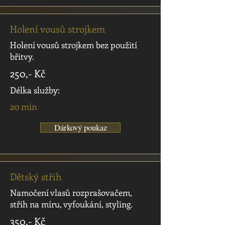
Holení vousů strojkem
Holení vousů strojkem bez použití
břitvy.
250,- Kč
Délka služby:
20 min
Dárkový poukaz
Dětský střih
Namočení vlasů rozprašovačem,
střih na míru, vyfoukání, styling.
350,- Kč