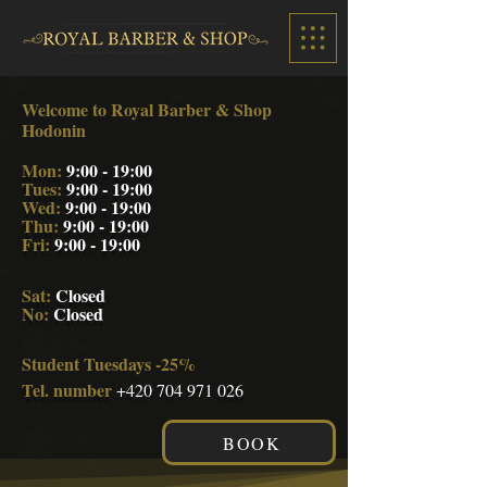
Welcome to Royal Barber & Shop
Hodonin
Mon:
9:00 - 19:00
Tues:
9:00 - 19:00
Wed:
9:00 - 19:00
Thu:
9:00 - 19:00
Fri:
9:00 - 19:00
Sat:
Closed
No:
Closed
Student Tuesdays -25%
Tel. number
+420 704 971 026
BOOK