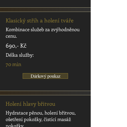
Klasický střih a holení tváře
Kombinace služeb za zvýhodněnou
cenu.
690,- Kč
Délka služby:
70 min
Dárkový poukaz
Holení hlavy břitvou
Hydratace pěnou, holení břitvou,
ošetření pokožky, čistící masáž
pokožky.