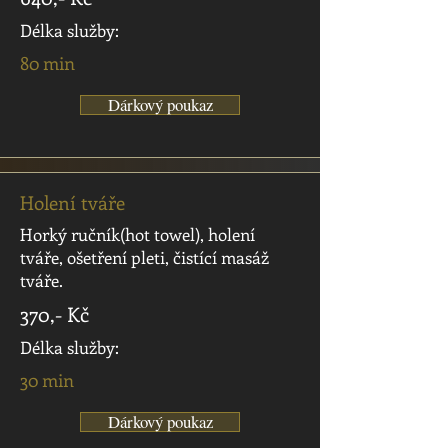
Délka služby:
80 min
Dárkový poukaz
Holení tváře
Horký ručník(hot towel), holení
tváře, ošetření pleti, čistící masáž
tváře.
370,- Kč
Délka služby:
30 min
Dárkový poukaz