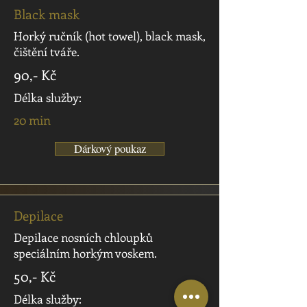
Black mask
Horký ručník (hot towel), black mask,
čištění tváře.
90,- Kč
Délka služby:
20 min
Dárkový poukaz
Depilace
Depilace nosních chloupků
speciálním horkým voskem.
50,- Kč
Délka služby: