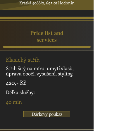
Krátká 4088/2, 695 01 Hodonín
Price list and
services
Klasický střih
Střih šitý na míru, umytí vlasů,
úprava obočí, vysušení, styling
420,- Kč
Délka služby:
40 min
Dárkový poukaz